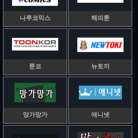
나루코믹스
해피툰
툰코
뉴토끼
망가망가
애니넷