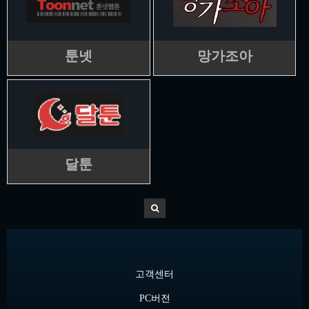
툰넷
망가조아
달툰
고객센터
PC버전